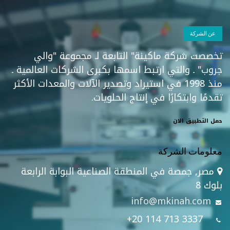
عن الشركة
تخصصت شركة ماكينة" التابعة لـ مجموعة "والي
جروب" ـ والتي ارتبط اسمها بكبرى الشركات العالمية ـ
منذ 1998 في استيراد وتصدير الآلات والمعدات الأكثر
تقدمًا وابتكارًا في إنتاج الحلويات.
حمل التطبيق الان
معلومات الشركة
مصر, جمصة في المنطقة الصناعية البوابة الرابعة
بلوك 8
info@mkinah.com
+20 114 713 3337